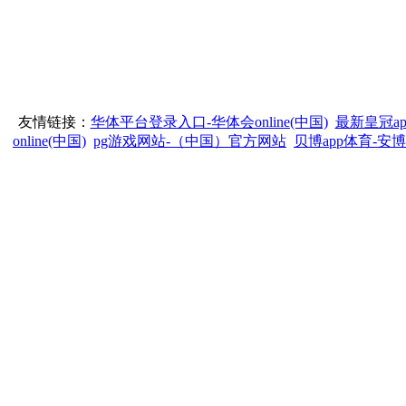
友情链接：
华体平台登录入口-华体会online(中国)
最新皇冠a
online(中国)
pg游戏网站-（中国）官方网站
贝博app体育-安博on