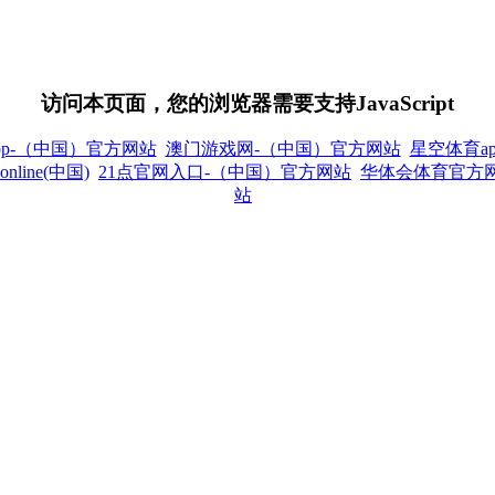
访问本页面，您的浏览器需要支持JavaScript
pp-（中国）官方网站
澳门游戏网-（中国）官方网站
星空体育ap
line(中国)
21点官网入口-（中国）官方网站
华体会体育官方网
站