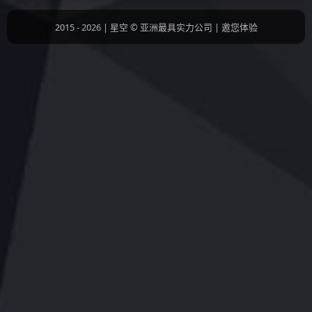
wx-hljx@163.com
上一个： 
关于我们
产品系列
公司简介
高铁配件
压铸机配件
荣誉证书
汽车配件
真空泵配件