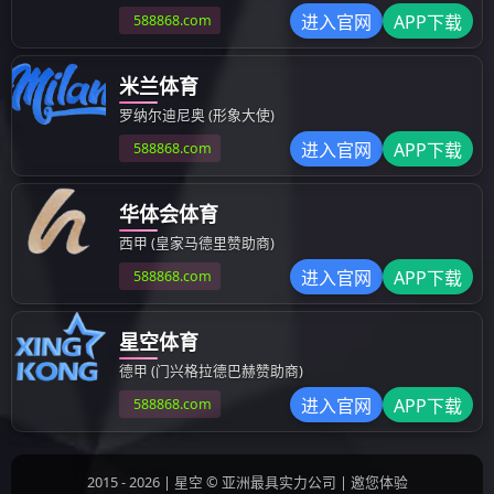
行业动态
世界杯竞猜在哪买官网-（中国）官方网站成立于2005年3月，座落于沪宁高速无锡北出口西漳工业园区
世界杯竞猜在哪买官网-（中国）官方网站成立于2005年3月，座落于沪宁高速无锡北出口西漳工业园区
世界杯竞猜在哪买官网-（中国）官方网站成立于2005年3月，座落于沪宁高速无锡北出口西漳工业园区
联系我们
世界杯竞猜在哪买官网-（中国）
官方网站
地 址：江苏省无锡市堰桥街道
西漳工业园西漳路66号
电 话：0510-83501790
传 真：0510-83501672
联系人：陈先生
手 机：18051933979
E-mail：info@wxhljx.com