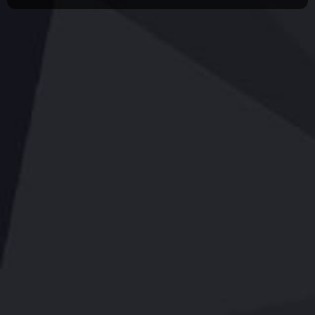
wx-hljx@163.com
关于我们
产品系列
公司简介
高铁配件
压铸机配件
荣誉证书
汽车配件
真空泵配件
生产车间
船舶配件
其它配件
钎焊板式换热器配件